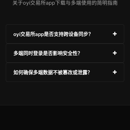
关于oyi交易所app下载与多端使用的简明指南
oyi交易所app是否支持跨设备同步？
支持。只要使用同一账号登录且完成设备授权，账
多端同时登录是否影响安全性？
户余额、订单状态、行情订阅、通知设置等全部数
据均实时同步，无需手动刷新或导出导入。
不影响。oyi采用设备绑定+动态令牌双校验机制，
如何确保多端数据不被篡改或泄露？
每台设备独立生成会话密钥；任意终端异常退出或
长期未操作，系统将自动终止该设备会话，确保资
所有通信经TLS 1.3+国密SM4加密，关键操作需本
产零风险。
地TEE环境签名；资产变动同步前强制二次验证
（短信/邮箱/硬件密钥任选），并生成不可篡改的
链上审计存证。